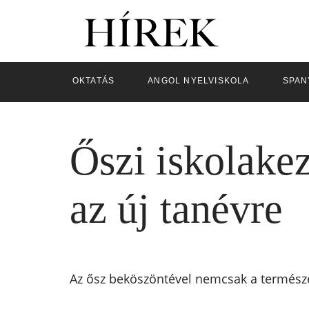
OKTATÁS
ANGOL NYELVISKOLA
SPAN
Őszi iskolake
az új tanévre
Az ősz beköszöntével nemcsak a természe