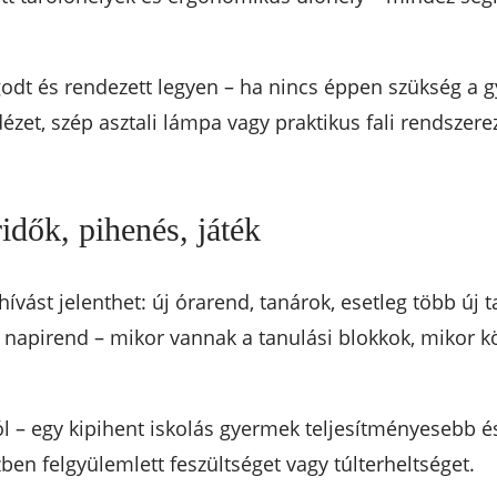
godt és rendezett legyen – ha nincs éppen szükség a
dézet, szép asztali lámpa vagy praktikus fali rendszere
idők, pihenés, játék
vást jelenthet: új órarend, tanárok, esetleg több új t
 fix napirend – mikor vannak a tanulási blokkok, mikor 
 – egy kipihent iskolás gyermek teljesítményesebb és
ben felgyülemlett feszültséget vagy túlterheltséget.