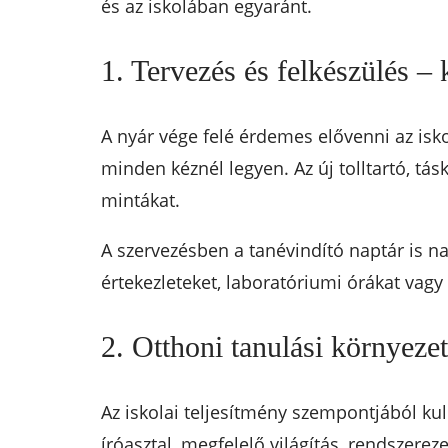
és az iskolában egyaránt.
1. Tervezés és felkészülés –
A nyár vége felé érdemes elővenni az isk
minden kéznél legyen. Az új tolltartó, tás
mintákat.
A szervezésben a tanévindító naptár is nag
értekezleteket, laboratóriumi órákat vagy
2. Otthoni tanulási környeze
Az iskolai teljesítmény szempontjából kul
íróasztal, megfelelő világítás, rendszere