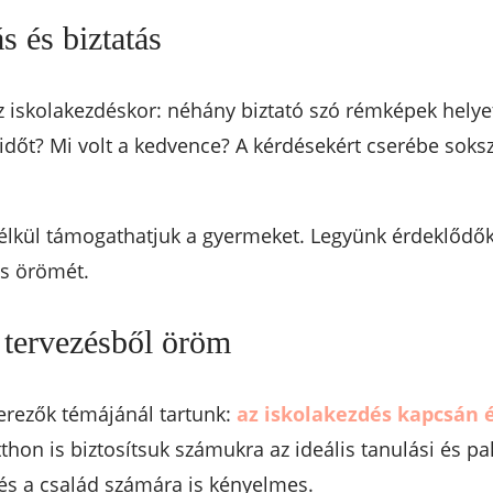
s és biztatás
t az iskolakezdéskor: néhány biztató szó rémképek hely
 időt? Mi volt a kedvence? A kérdésekért cserébe soksz
l nélkül támogathatjuk a gyermeket. Legyünk érdeklődők
s örömét.
 tervezésből öröm
zerezők témájánál tartunk:
az iskolakezdés kapcsán 
tthon is biztosítsuk számukra az ideális tanulási és pa
és a család számára is kényelmes.