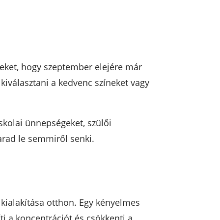
teket, hogy szeptember elejére már
 kiválasztani a kedvenc színeket vagy
iskolai ünnepségeket, szülői
arad le semmiről senki.
k kialakítása otthon. Egy kényelmes
ti a koncentrációt és csökkenti a