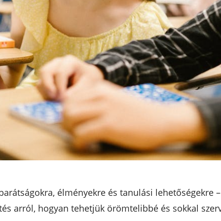
 barátságokra, élményekre és tanulási lehetőségekre –
intés arról, hogyan tehetjük örömtelibbé és sokkal sze