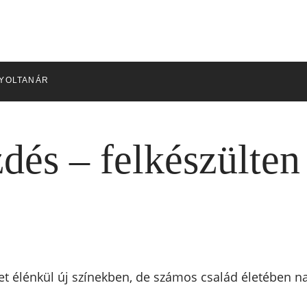
YOLTANÁR
zdés – felkészülte
t élénkül új színekben, de számos család életében na