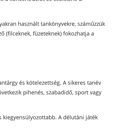
 gyakran használt tankönyvekre, száműzzük
ző (filceknek, füzeteknek) fokozhatja a
antárgy és kötelezettség. A sikeres tanév
következik pihenés, szabadidő, sport vagy
 kiegyensúlyozottabb. A délutáni játék