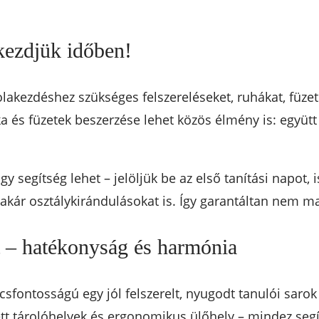
 kezdjük időben!
olakezdéshez szükséges felszereléseket, ruhákat, füze
ka és füzetek beszerzése lehet közös élmény is: együtt
y segítség lehet – jelöljük be az első tanítási napot, 
 akár osztálykirándulásokat is. Így garantáltan nem m
t – hatékonyság és harmónia
csfontosságú egy jól felszerelt, nyugodt tanulói saro
zett tárolóhelyek és ergonomikus ülőhely – mindez segí