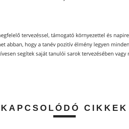
megfelelő tervezéssel, támogató környezettel és napir
thet abban, hogy a tanév pozitív élmény legyen minde
ívesen segítek saját tanulói sarok tervezésében vagy 
KAPCSOLÓDÓ CIKKEK