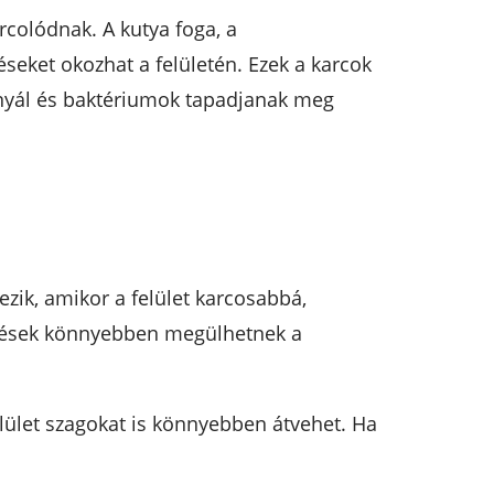
colódnak. A kutya foga, a
seket okozhat a felületén. Ezek a karcok
nyál és baktériumok tapadjanak meg
zik, amikor a felület karcosabbá,
ődések könnyebben megülhetnek a
lület szagokat is könnyebben átvehet. Ha