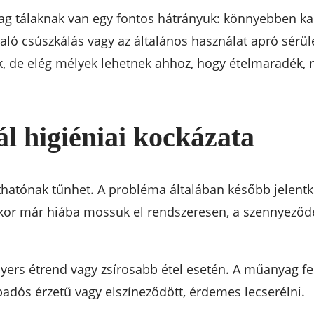
 tálaknak van egy fontos hátrányuk: könnyebben kar
ló csúszkálás vagy az általános használat apró sérülé
 de elég mélyek lehetnek ahhoz, hogy ételmaradék, 
l higiéniai kockázata
thatónak tűnhet. A probléma általában később jelentke
yenkor már hiába mossuk el rendszeresen, a szennyez
ers étrend vagy zsírosabb étel esetén. A műanyag fe
padós érzetű vagy elszíneződött, érdemes lecserélni.