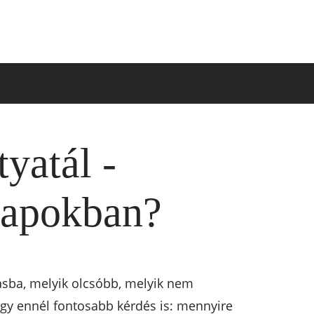
yatál -
napokban?
akásba, melyik olcsóbb, melyik nem
gy ennél fontosabb kérdés is: mennyire