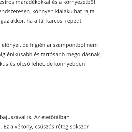
l, zsíros maradékokkal és a környezetből
endszeresen, könnyen kialakulhat rajta
az akkor, ha a tál karcos, repedt,
 előnyei, de higiéniai szempontból nem
 higiénikusabb és tartósabb megoldásnak,
ikus és olcsó lehet, de könnyebben
bajuszával is. Az etetőtálban
i. Ez a vékony, csúszós réteg sokszor