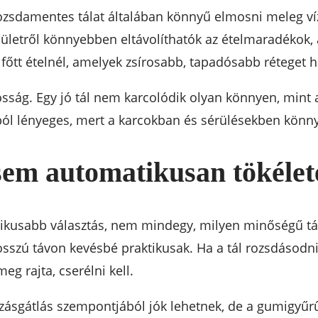
rozsdamentes tálat általában könnyű elmosni meleg ví
lületről könnyebben eltávolíthatók az ételmaradékok, 
 főtt ételnél, amelyek zsírosabb, tapadósabb réteget
sság. Egy jó tál nem karcolódik olyan könnyen, mint 
tból lényeges, mert a karcokban és sérülésekben k
sem automatikusan tökélet
nikusabb választás, nem mindegy, milyen minőségű tá
zú távon kevésbé praktikusak. Ha a tál rozsdásodni k
eg rajta, cserélni kell.
sgátlás szempontjából jók lehetnek, de a gumigyűrű 