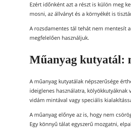
Ezért időnként azt a részt is külön meg ke
mosni, az állványt és a környékét is tisztán
A rozsdamentes tál tehát nem mentesít a 
megfelelően használjuk.
Műanyag kutyatál: 
A műanyag kutyatálak népszerűsége érthe
ideiglenes használatra, kölyökkutyáknak 
vidám mintával vagy speciális kialakítássa
A műanyag előnye az is, hogy nem csörög 
Egy könnyű tálat egyszerű mozgatni, elpa