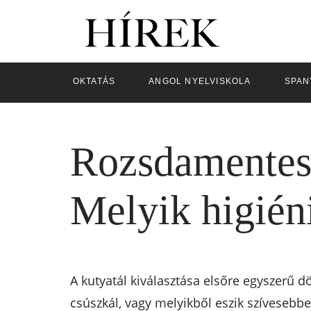
OKTATÁS
ANGOL NYELVISKOLA
SPAN
Rozsdamentes 
Melyik higié
A kutyatál kiválasztása elsőre egyszerű dö
csúszkál, vagy melyikből eszik szíveseb