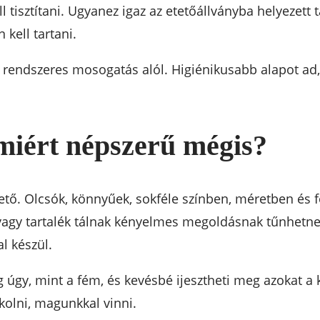
ll tisztítani. Ugyanez igaz az etetőállványba helyezett
 kell tartani.
rendszeres mosogatás alól. Higiénikusabb alapot ad,
miért népszerű mégis?
tő. Olcsók, könnyűek, sokféle színben, méretben és
vagy tartalék tálnak kényelmes megoldásnak tűnhetne
l készül.
úgy, mint a fém, és kevésbé ijesztheti meg azokat a
kolni, magunkkal vinni.