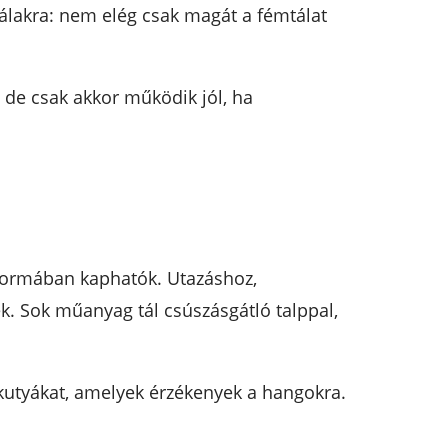
 tálakra: nem elég csak magát a fémtálat
 de csak akkor működik jól, ha
 formában kaphatók. Utazáshoz,
k. Sok műanyag tál csúszásgátló talppal,
 kutyákat, amelyek érzékenyek a hangokra.