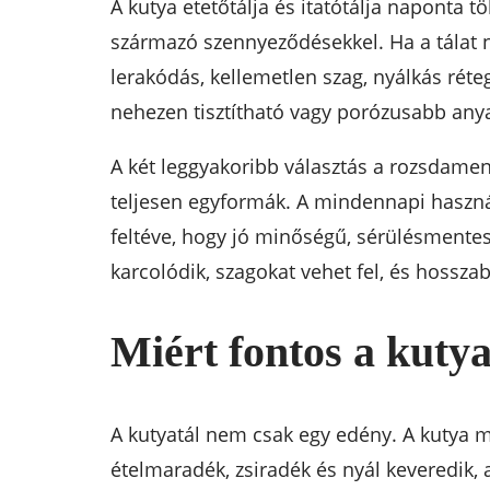
A kutya etetőtálja és itatótálja naponta t
származó szennyeződésekkel. Ha a tálat n
lerakódás, kellemetlen szag, nyálkás réte
nehezen tisztítható vagy porózusabb anya
A két leggyakoribb választás a rozsdame
teljesen egyformák. A mindennapi haszná
feltéve, hogy jó minőségű, sérülésmentes
karcolódik, szagokat vehet fel, és hossza
Miért fontos a kutya
A kutyatál nem csak egy edény. A kutya mi
ételmaradék, zsiradék és nyál keveredik, a