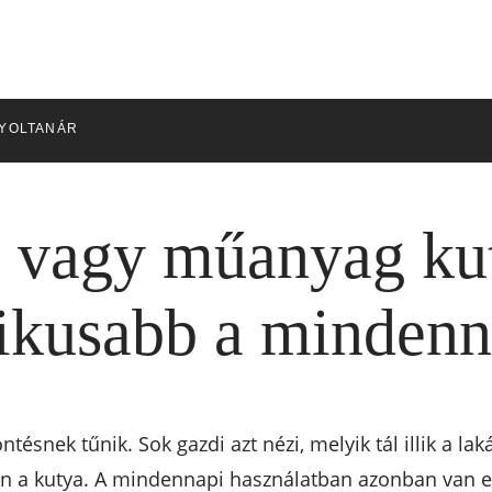
YOLTANÁR
vagy műanyag kut
nikusabb a minden
ntésnek tűnik. Sok gazdi azt nézi, melyik tál illik a l
ben a kutya. A mindennapi használatban azonban van e