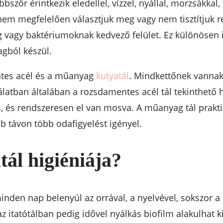
öbbször érintkezik eledellel, vízzel, nyállal, morzsákka
em megfelelően választjuk meg vagy nem tisztítjuk r
g vagy baktériumoknak kedvező felület. Ez különösen ig
gból készül.
ntes acél és a műanyag
kutyatál
. Mindkettőnek vannak
latban általában a rozsdamentes acél tál tekinthető
, és rendszeresen el van mosva. A műanyag tál prakt
bb távon több odafigyelést igényel.
tál higiéniája?
nden nap belenyúl az orrával, a nyelvével, sokszor a 
z itatótálban pedig idővel nyálkás biofilm alakulhat k