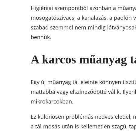
Higiéniai szempontból azonban a műanyag
mosogatószivacs, a kanalazás, a padlón va
szabad szemmel nem mindig látványosak,
bennük.
A karcos műanyag tá
Egy új műanyag tál eleinte könnyen tisztí
mattabbá vagy elszíneződötté válik. Il
mikrokarcokban.
Ez különösen problémás nedves eledel, ny
a tál mosás után is kellemetlen szagú, ta