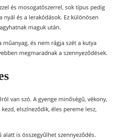
zzel és mosogatószerrel, sok típus pedig
a nyál és a lerakódások. Ez különösen
 hagyhatnak maguk után.
a műanyag, és nem rágja szét a kutya
önnyebben megmaradnak a szennyeződések.
es
lról van szó. A gyenge minőségű, vékony,
ezd, elszíneződik, éles pereme lesz,
alatt is összegyűlhet szennyeződés.