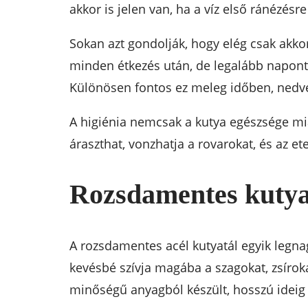
akkor is jelen van, ha a víz első ránézésre
Sokan azt gondolják, hogy elég csak akkor
minden étkezés után, de legalább naponta 
Különösen fontos ez meleg időben, nedves
A higiénia nemcsak a kutya egészsége miatt
áraszthat, vonzhatja a rovarokat, és az e
Rozsdamentes kutyat
A rozsdamentes acél kutyatál egyik legna
kevésbé szívja magába a szagokat, zsírok
minőségű anyagból készült, hosszú ideig