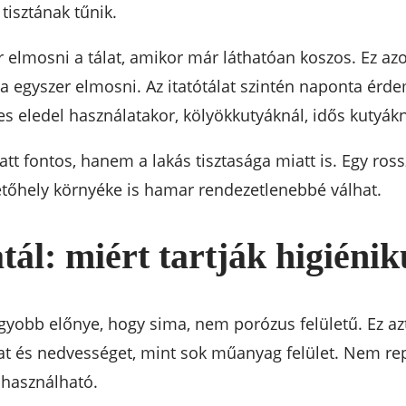
 tisztának tűnik.
 elmosni a tálat, amikor már láthatóan koszos. Ez azo
egyszer elmosni. Az itatótálat szintén naponta érdemes 
 eledel használatakor, kölyökkutyáknál, idős kutyákn
 fontos, hanem a lakás tisztasága miatt is. Egy rosszu
tetőhely környéke is hamar rendezetlenebbé válhat.
ál: miért tartják higiéni
gyobb előnye, hogy sima, nem porózus felületű. Ez azt
at és nedvességet, mint sok műanyag felület. Nem rep
 használható.