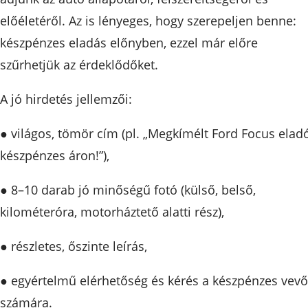
előéletéről. Az is lényeges, hogy szerepeljen benne:
készpénzes eladás előnyben, ezzel már előre
szűrhetjük az érdeklődőket.
A jó hirdetés jellemzői:
● világos, tömör cím (pl. „Megkímélt Ford Focus eladó
készpénzes áron!”),
● 8–10 darab jó minőségű fotó (külső, belső,
kilométeróra, motorháztető alatti rész),
● részletes, őszinte leírás,
● egyértelmű elérhetőség és kérés a készpénzes vev
számára.