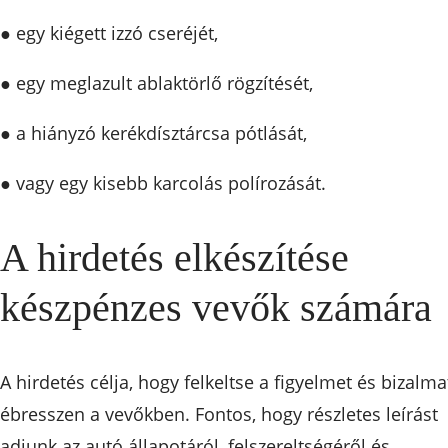
● egy kiégett izzó cseréjét,
● egy meglazult ablaktörlő rögzítését,
● a hiányzó kerékdísztárcsa pótlását,
● vagy egy kisebb karcolás polírozását.
A hirdetés elkészítése
készpénzes vevők számára
A hirdetés célja, hogy felkeltse a figyelmet és bizalma
ébresszen a vevőkben. Fontos, hogy részletes leírást
adjunk az autó állapotáról, felszereltségéről és