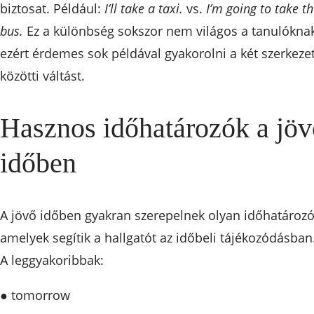
biztosat. Például:
I’ll take a taxi.
vs.
I’m going to take t
bus.
Ez a különbség sokszor nem világos a tanulóknak
ezért érdemes sok példával gyakorolni a két szerkeze
közötti váltást.
Hasznos időhatározók a jöv
időben
A jövő időben gyakran szerepelnek olyan időhatározó
amelyek segítik a hallgatót az időbeli tájékozódásban
A leggyakoribbak:
● tomorrow