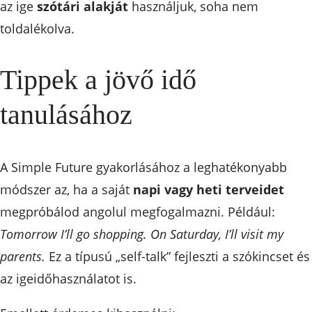
az ige
szótári alakját
használjuk, soha nem
toldalékolva.
Tippek a jövő idő
tanulásához
A Simple Future gyakorlásához a leghatékonyabb
módszer az, ha a saját
napi vagy heti terveidet
megpróbálod angolul megfogalmazni. Például:
Tomorrow I’ll go shopping. On Saturday, I’ll visit my
parents.
Ez a típusú „self-talk” fejleszti a szókincset és
az igeidőhasználatot is.