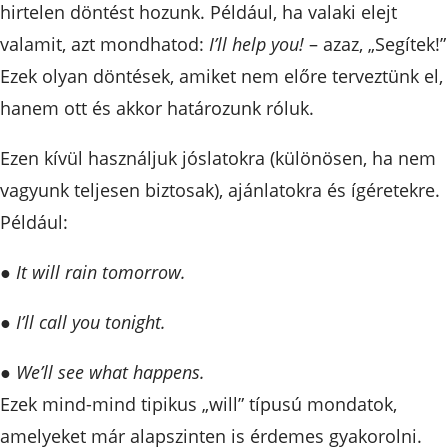
hirtelen döntést hozunk. Például, ha valaki elejt
valamit, azt mondhatod:
I’ll help you!
– azaz, „Segítek!”
Ezek olyan döntések, amiket nem előre terveztünk el,
hanem ott és akkor határozunk róluk.
Ezen kívül használjuk jóslatokra (különösen, ha nem
vagyunk teljesen biztosak), ajánlatokra és ígéretekre.
Például:
●
It will rain tomorrow.
●
I’ll call you tonight.
●
We’ll see what happens.
Ezek mind-mind tipikus „will” típusú mondatok,
amelyeket már alapszinten is érdemes gyakorolni.