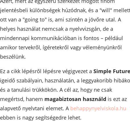
Azért, mert az egyszerű szerkezet mögött finom
jelentésbeli különbségek húzódnak, és a "will" mellet
ott van a "going to" is, ami szintén a jövőre utal. A
helyes használat nemcsak a nyelvvizsgán, de a
mindennapi kommunikációban is fontos – például
amikor tervekről, ígéretekről vagy véleményünkről
beszélünk.
Ez a cikk lépésről lépésre végigvezet a
Simple Futur
igeidő szabályain, használatán, a leggyakoribb hibák
és a tanulási trükkökön. A cél az, hogy ne csak
megértsd, hanem
magabiztosan használd
is ezt az
alapvető nyelvtani elemet. A
behappynyelviskola.hu
ebben is nagy segítségedre lehet.