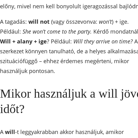
előny, mivel nem kell bonyolult igeragozással bajlódn
A tagadás:
will not
(vagy összevonva:
won’t
) + ige.
Például:
She won’t come to the party.
Kérdő mondatnál
Will + alany + ige
? Például:
Will they arrive on time?
A
szerkezet könnyen tanulható, de a helyes alkalmazás
szituációfüggő – ehhez érdemes megérteni, mikor
használjuk pontosan.
Mikor használjuk a will jöv
időt?
A
will
-t leggyakrabban akkor használjuk, amikor