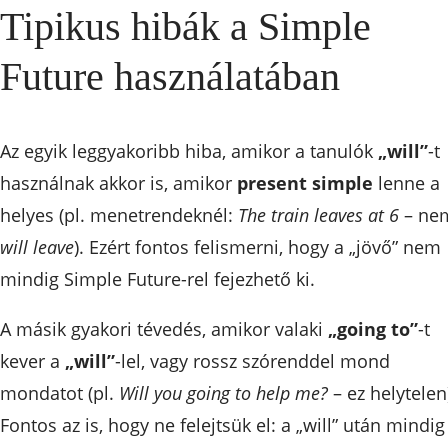
Tipikus hibák a Simple
Future használatában
Az egyik leggyakoribb hiba, amikor a tanulók
„will”
-t
használnak akkor is, amikor
present simple
lenne a
helyes (pl. menetrendeknél:
The train leaves at 6
– ne
will leave
). Ezért fontos felismerni, hogy a „jövő” nem
mindig Simple Future-rel fejezhető ki.
A másik gyakori tévedés, amikor valaki
„going to”
-t
kever a
„will”
-lel, vagy rossz szórenddel mond
mondatot (pl.
Will you going to help me?
– ez helytelen
Fontos az is, hogy ne felejtsük el: a „will” után mindig