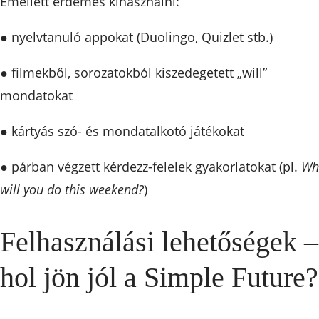
Emellett érdemes kihasználni:
● nyelvtanuló appokat (Duolingo, Quizlet stb.)
● filmekből, sorozatokból kiszedegetett „will”
mondatokat
● kártyás szó- és mondatalkotó játékokat
● párban végzett kérdezz-felelek gyakorlatokat (pl.
Wh
will you do this weekend?
)
Felhasználási lehetőségek –
hol jön jól a Simple Future?