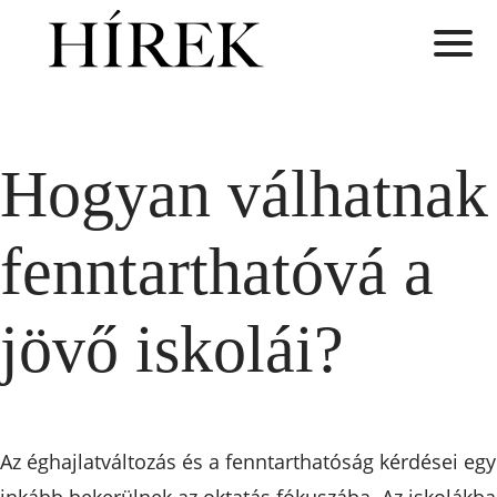
Hogyan válhatnak
fenntarthatóvá a
jövő iskolái?
Az éghajlatváltozás és a fenntarthatóság kérdései egy
inkább bekerülnek az oktatás fókuszába. Az iskolákb