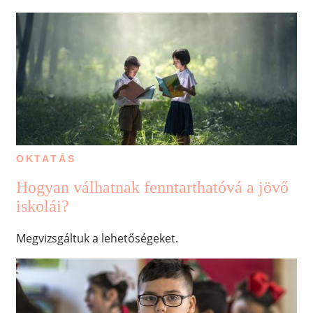
OKTATÁS
Hogyan válhatnak fenntarthatóvá a jövő
iskolái?
Megvizsgáltuk a lehetőségeket.