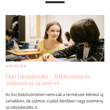
OKTATÁS
Őszi iskolakezdés – felkészülten és
örömmel az új tanévre
Az ősz beköszöntével nemcsak a természet élénkül új
színekben, de számos család életében nagy esemény
az iskolakezdés is.